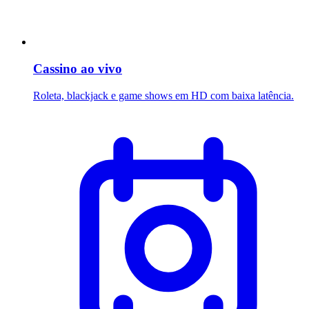
Cassino ao vivo
Roleta, blackjack e game shows em HD com baixa latência.