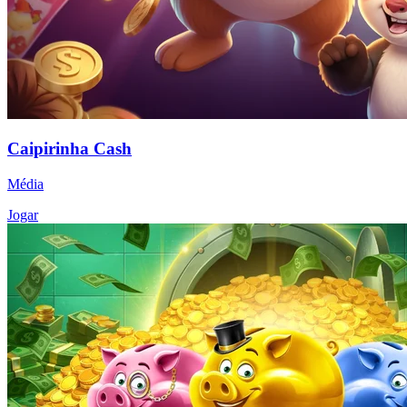
Caipirinha Cash
Média
Jogar