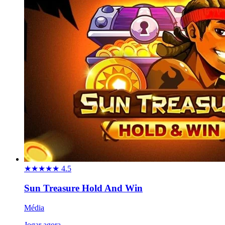
★★★★★
4.5
Sun Treasure Hold And Win
Média
Jogar agora