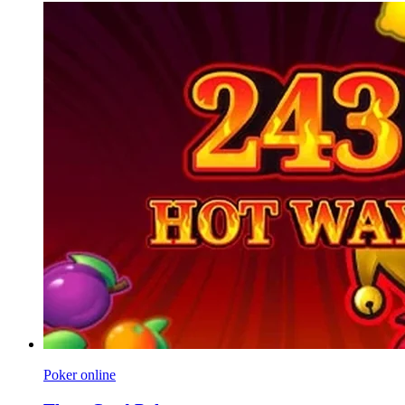
Poker online