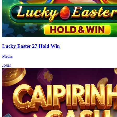
Lucky Easter 27 Hold Win
Média
Jogar