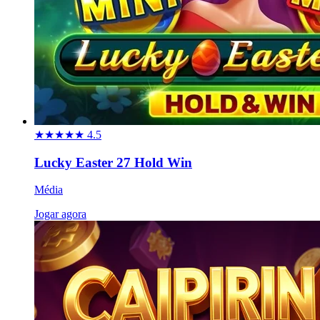
★★★★★
4.5
Lucky Easter 27 Hold Win
Média
Jogar agora