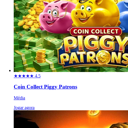
★★★★★
4.5
Coin Collect Piggy Patrons
Média
Jogar agora