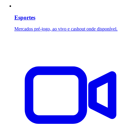
Esportes
Mercados pré-jogo, ao vivo e cashout onde disponível.