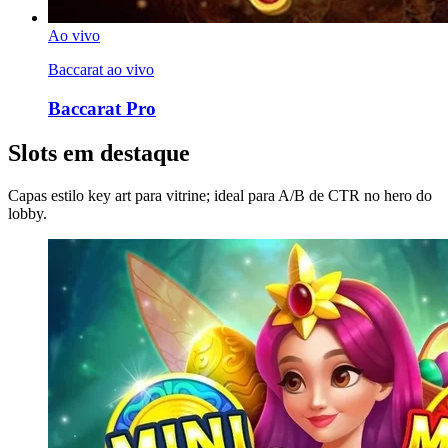
Ao vivo
Baccarat ao vivo
Baccarat Pro
Slots em destaque
Capas estilo key art para vitrine; ideal para A/B de CTR no hero do
lobby.