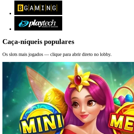
Caça-níqueis populares
Os slots mais jogados — clique para abrir direto no lobby.